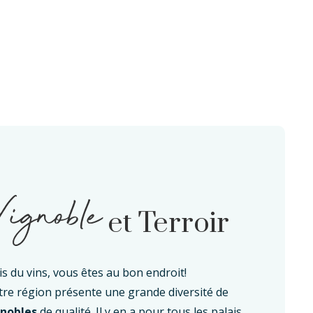
ignoble
et Terroir
s du vins, vous êtes au bon endroit!
re région présente une grande diversité de
gnobles
de qualité. Il y en a pour tous les palais.