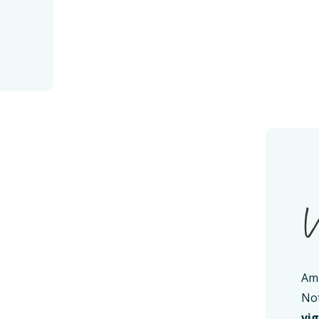
V
Ami
Not
vi