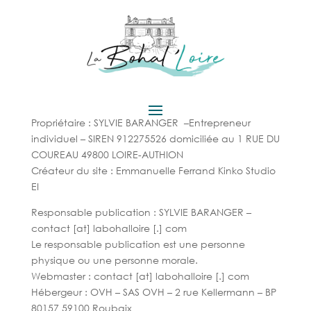
MENTIONS LÉGALES
Propriétaire
: SYLVIE BARANGER
–Entrepreneur
individuel – SIREN 912275526 domiciliée au 1 RUE DU
COUREAU 49800 LOIRE-AUTHION
Créateur du site
: Emmanuelle Ferrand Kinko Studio
EI
Responsable publication
: SYLVIE BARANGER –
contact [at] labohalloire [.] com
Le responsable publication est une personne
physique ou une personne morale.
Webmaster
: contact [at] labohalloire [.] com
Hébergeur
: OVH – SAS OVH – 2 rue Kellermann – BP
80157 59100 Roubaix